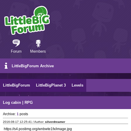
Forum
Members
LittleBigForum Archive
LittleBigForum
LittleBigPlanet 3
Levels
Log cabin | RPG
Archive:
1
posts
2016-08-17 12:25:41 / Author:
silverdreamer
https://s4.postimg.org/wnbwte1fx/image.jpg