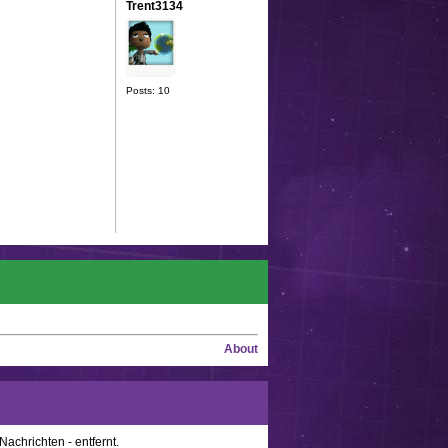
Trent3134
Posts: 10
About
achrichten - entfernt.