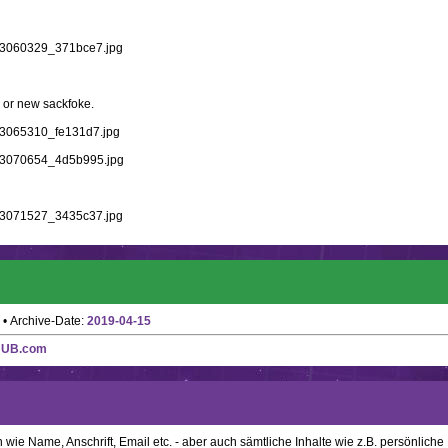
1023060329_371bce7.jpg
s or new sackfoke.
1023065310_fe131d7.jpg
1023070654_4d5b995.jpg
1023071527_3435c37.jpg
• Archive-Date:
2019-04-15
HUB.com
ie Name, Anschrift, Email etc. - aber auch sämtliche Inhalte wie z.B. persönliche N