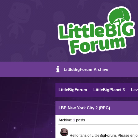
LittleBigForum Archive
LittleBigForum
LittleBigPlanet 3
Lev
LBP New York City 2 (RPG)
Archive:
1
posts
Hello fans of LittleBigForum, Please enjoy