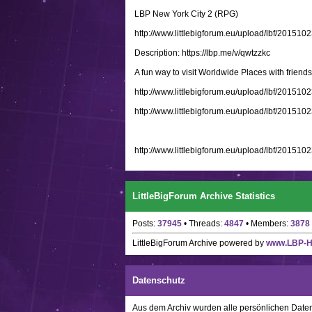
LBP New York City 2 (RPG)
http://www.littlebigforum.eu/upload/lbf/2015
Description: https://lbp.me/v/qwtzzkc
A fun way to visit Worldwide Places with friend
http://www.littlebigforum.eu/upload/lbf/2015
http://www.littlebigforum.eu/upload/lbf/2015
http://www.littlebigforum.eu/upload/lbf/2015
LittleBigForum Archive Statistics
Posts:
37945
• Threads:
4847
• Members:
3878
LittleBigForum Archive
powered by
www.LBP-
Datenschutz
Aus dem Archiv wurden alle persönlichen Daten w