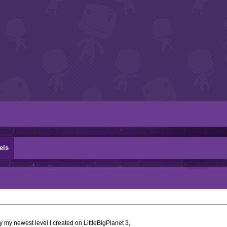
els
 my newest level I created on LittleBigPlanet 3,