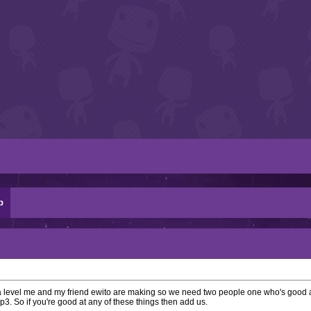
p
 a level me and my friend ewito are making so we need two people one who's good 
p3. So if you're good at any of these things then add us.