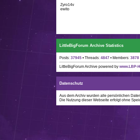
Zyro14v
ewito
LittleBigForum Archive Statistics
Posts:
37945
• Threads:
4847
• Members:
3878
LittleBigForum Archive
powered by
www.LBP-
Datenschutz
Aus dem Archiv wurden alle persönlichen Daten w
Die Nutzung dieser Webseite erfolgt ohne Spei