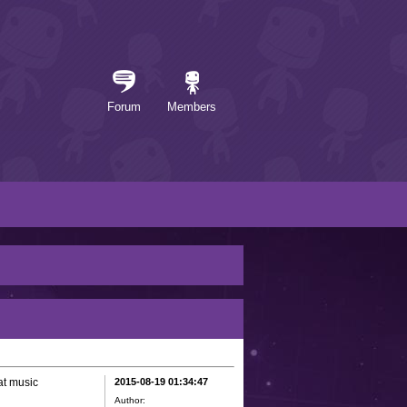
Forum
Members
at music
2015-08-19 01:34:47
Author: