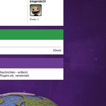
kingpride24
Posts: 1
About
achrichten - entfernt.
lugins etc. verwendet.