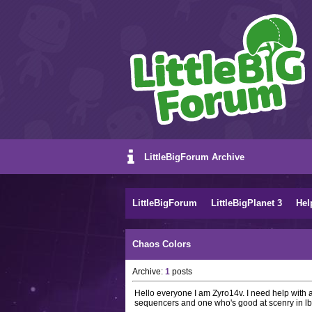
LittleBigForum Archive
LittleBigForum
LittleBigPlanet 3
Hel
Chaos Colors
Archive:
1
posts
Hello everyone I am Zyro14v. I need help with
sequencers and one who's good at scenry in lb