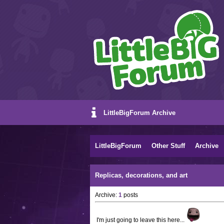
LittleBigForum Archive
LittleBigForum
Other Stuff
Archive
Replicas, decorations, and art
Archive:
1
posts
I'm just going to leave this here...