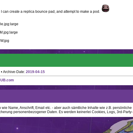
 I can create a replica bounce pad, and attempt to make a pod.
e.jpg:large
M.jpg:large
JW.jpg
• Archive-Date:
2019-04-15
HUB.com
ie Name, Anschrift, Email etc. - aber auch sämtliche Inhalte wie z.B. persönliche N
cherung personenbezogener Daten. Es werden keinerlei Cookies, Logs, 3rd-Party-P