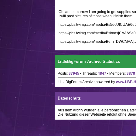
Oh, and tomorrow I am going to get supplies so
I will post pictures of those when I finish them.
https://pbs.twimg.com/media/Bs5dcUlCUAE6uD
https://pbs.twimg.com/media/BskoasjCAAASe0
https://pbs.twimg.com/media/BernTDWCMAAfj
LittleBigForum Archive Statistics
Posts:
37945
• Threads:
4847
• Members:
3878
LittleBigForum Archive
powered by
www.LBP-
Datenschutz
Aus dem Archiv wurden alle persönlichen Daten w
Die Nutzung dieser Webseite erfolgt ohne Spei