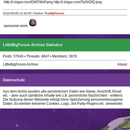
http://i.imgur.com/GNf7WxP.png http://i.imgur.com/Ta3HZIQ.png
2014-09-08 12:44:00 / Author:
FreddyFerrari
awesome work
LittleBigForum Archive Statistics
Posts:
37945
• Threads:
4847
• Members:
3878
LittleBigForum Archive
About
Datenschutz
Aus dem Archiv wurden alle persönlichen Daten wie Name, Anschrift, Email
etc. - aber auch sämtliche Inhalte wie z.B. persönliche Nachrichten - entfernt.
Die Nutzung dieser Webseite erfolgt ohne Speicherung personenbezogener
Daten. Es werden keinerlei Cookies, Logs, 3rd-Party-Plugins etc. verwendet.