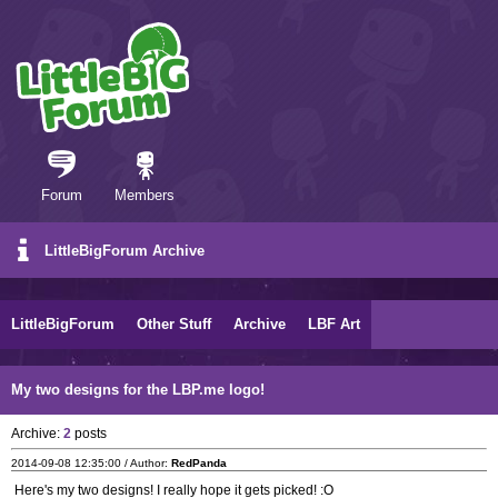
Forum
Members
LittleBigForum Archive
LittleBigForum
Other Stuff
Archive
LBF Art
My two designs for the LBP.me logo!
Archive:
2
posts
2014-09-08 12:35:00 / Author:
RedPanda
Here's my two designs! I really hope it gets picked! :O