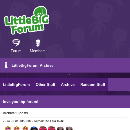
Forum
Members
LittleBigForum Archive
LittleBigForum
Other Stuff
Archive
Random Stuff
love you lbp forum!
Archive:
8
posts
2014-02-06 10:32:00 / Author:
lee epic dude