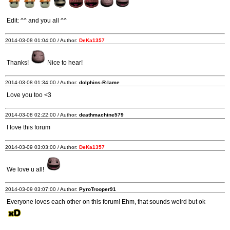
Edit: ^^ and you all ^^
2014-03-08 01:04:00 / Author:
DeKa1357
Thanks!
Nice to hear!
2014-03-08 01:34:00 / Author:
dolphins-R-lame
Love you too <3
2014-03-08 02:22:00 / Author:
deathmachine579
I love this forum
2014-03-09 03:03:00 / Author:
DeKa1357
We love u all!
2014-03-09 03:07:00 / Author:
PyroTrooper91
Everyone loves each other on this forum! Ehm, that sounds weird but ok