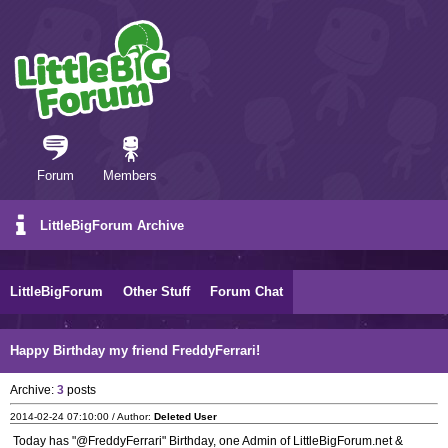
Forum
Members
LittleBigForum Archive
LittleBigForum
Other Stuff
Forum Chat
Happy Birthday my friend FreddyFerrari!
Archive:
3
posts
2014-02-24 07:10:00 / Author:
Deleted User
Today has "@FreddyFerrari" Birthday, one Admin of LittleBigForum.net &