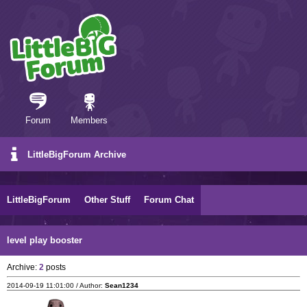
Forum
Members
LittleBigForum Archive
LittleBigForum
Other Stuff
Forum Chat
level play booster
Archive:
2
posts
2014-09-19 11:01:00 / Author:
Sean1234