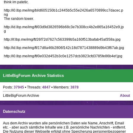
think im patetic.
http://i0.lbp.me/img/bl/d605150b1c2445b5c55e2426a6570899cc7dacec.p
ng
The random tower.
http://id.lbp.me/img/ft/03d9d3826596b68c3e7b308cc4b2e865a16452e9.jp
g
http://if.lbp.me/img/ft/26f72d7627c563399b5a160f513bafab45af358a.jpg
http://id.lbp.me/img/ft/17d8a46b2806f142c18d7871438889d9b43f67ab.jpg
http://i0.lbp.me/img/ft/0e032d452b3c0e1257dcb3823cfd3785fe86b4ef.jpg
LittleBigForum Archive Statistics
Posts:
37945
• Threads:
4847
• Members:
3878
LittleBigForum Archive
About
Datenschutz
Aus dem Archiv wurden alle persönlichen Daten wie Name, Anschrift, Email
etc. - aber auch sämtliche Inhalte wie z.B. persönliche Nachrichten - entfernt.
Die Nutzung dieser Webseite erfolgt ohne Speicherung personenbezogener