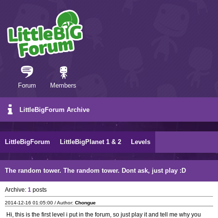
Forum
Members
LittleBigForum Archive
LittleBigForum
LittleBigPlanet 1 & 2
Levels
The random tower. The random tower. Dont ask, just play :D
Archive:
1
posts
2014-12-16 01:05:00 / Author:
Chongue
Hi, this is the first level i put in the forum, so just play it and tell me why you