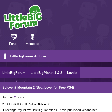
Forum
Members
LittleBigForum Archive
LittleBigForum
LittleBigPlanet 1 & 2
Levels
Seleven7 Mountain 2 (Beat Level for Free PS4)
Archive:
2
posts
2014-06-26 11:25:00 / Author:
Seleven7
Greetings, my fellow LittleBigPlanetians. I have published yet another