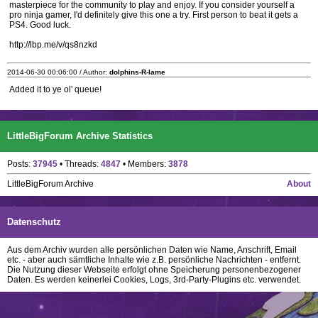
masterpiece for the community to play and enjoy. If you consider yourself a
pro ninja gamer, I'd definitely give this one a try. First person to beat it gets a
PS4. Good luck.
http://lbp.me/v/qs8nzkd
2014-06-30 00:06:00 / Author:
dolphins-R-lame
Added it to ye ol' queue!
LittleBigForum Archive Statistics
Posts:
37945
• Threads:
4847
• Members:
3878
LittleBigForum Archive
About
Datenschutz
Aus dem Archiv wurden alle persönlichen Daten wie Name, Anschrift, Email
etc. - aber auch sämtliche Inhalte wie z.B. persönliche Nachrichten - entfernt.
Die Nutzung dieser Webseite erfolgt ohne Speicherung personenbezogener
Daten. Es werden keinerlei Cookies, Logs, 3rd-Party-Plugins etc. verwendet.