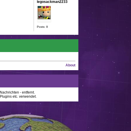
legosackman2233
Posts: 8
About
achrichten - entfernt.
lugins etc. verwendet.