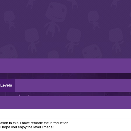
Levels
tion to this, I have remade the Introduction.
! I hope you enjoy the level I made!