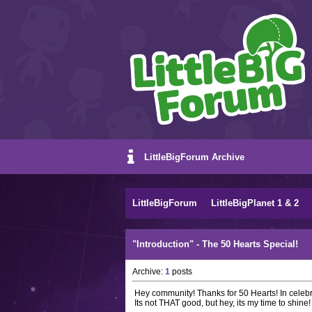
LittleBigForum Archive
LittleBigForum
LittleBigPlanet 1 & 2
"Introduction" - The 50 Hearts Special!
Archive:
1
posts
Hey community! Thanks for 50 Hearts! In celebra
Its not THAT good, but hey, its my time to shine