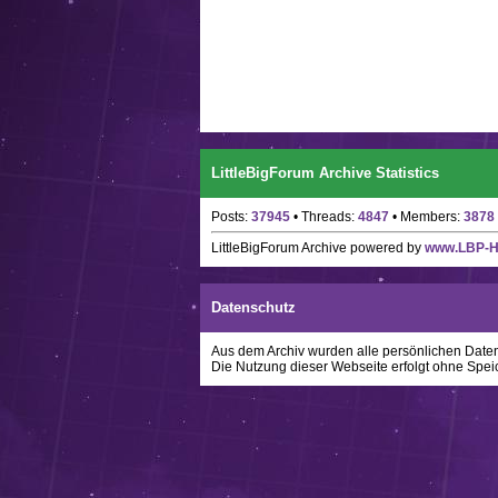
LittleBigForum Archive Statistics
Posts:
37945
• Threads:
4847
• Members:
3878
LittleBigForum Archive
powered by
www.LBP-
Datenschutz
Aus dem Archiv wurden alle persönlichen Daten w
Die Nutzung dieser Webseite erfolgt ohne Spei