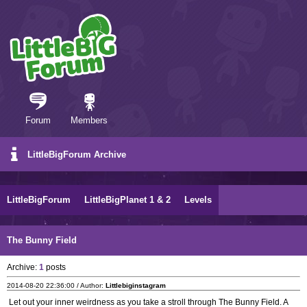
Forum
Members
LittleBigForum Archive
LittleBigForum
LittleBigPlanet 1 & 2
Levels
The Bunny Field
Archive:
1
posts
2014-08-20 22:36:00 / Author:
Littlebiginstagram
Let out your inner weirdness as you take a stroll through The Bunny Field. A