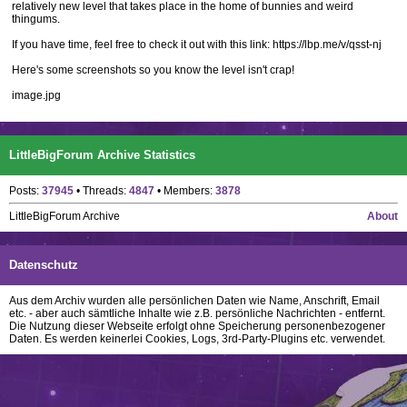
relatively new level that takes place in the home of bunnies and weird
thingums.
If you have time, feel free to check it out with this link: https://lbp.me/v/qsst-nj
Here's some screenshots so you know the level isn't crap!
image.jpg
LittleBigForum Archive Statistics
Posts:
37945
• Threads:
4847
• Members:
3878
LittleBigForum Archive
About
Datenschutz
Aus dem Archiv wurden alle persönlichen Daten wie Name, Anschrift, Email
etc. - aber auch sämtliche Inhalte wie z.B. persönliche Nachrichten - entfernt.
Die Nutzung dieser Webseite erfolgt ohne Speicherung personenbezogener
Daten. Es werden keinerlei Cookies, Logs, 3rd-Party-Plugins etc. verwendet.