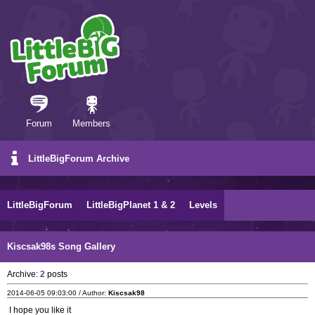
Forum
Members
LittleBigForum Archive
LittleBigForum
LittleBigPlanet 1 & 2
Levels
Kiscsak98s Song Gallery
Archive:
2
posts
2014-06-05 09:03:00 / Author:
Kiscsak98
I hope you like it