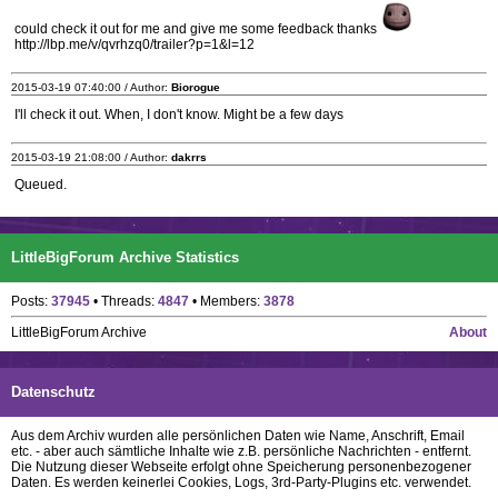
could check it out for me and give me some feedback thanks
http://lbp.me/v/qvrhzq0/trailer?p=1&l=12
2015-03-19 07:40:00 / Author:
Biorogue
I'll check it out. When, I don't know. Might be a few days
2015-03-19 21:08:00 / Author:
dakrrs
Queued.
LittleBigForum Archive Statistics
Posts:
37945
• Threads:
4847
• Members:
3878
LittleBigForum Archive
About
Datenschutz
Aus dem Archiv wurden alle persönlichen Daten wie Name, Anschrift, Email
etc. - aber auch sämtliche Inhalte wie z.B. persönliche Nachrichten - entfernt.
Die Nutzung dieser Webseite erfolgt ohne Speicherung personenbezogener
Daten. Es werden keinerlei Cookies, Logs, 3rd-Party-Plugins etc. verwendet.