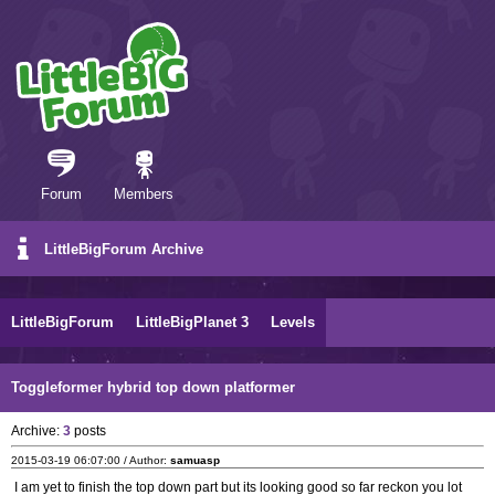
Forum
Members
LittleBigForum Archive
LittleBigForum
LittleBigPlanet 3
Levels
Toggleformer hybrid top down platformer
Archive:
3
posts
2015-03-19 06:07:00 / Author:
samuasp
I am yet to finish the top down part but its looking good so far reckon you lot